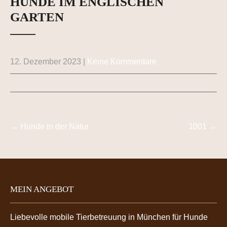
HUNDE IM ENGLISCHEN
GARTEN
12. Dezember 2023
|
Keine Kommentare
Post
navigation
←
Hunde in der Natur
1001
→
MEIN ANGEBOT
Liebevolle mobile Tierbetreuung in München für Hunde