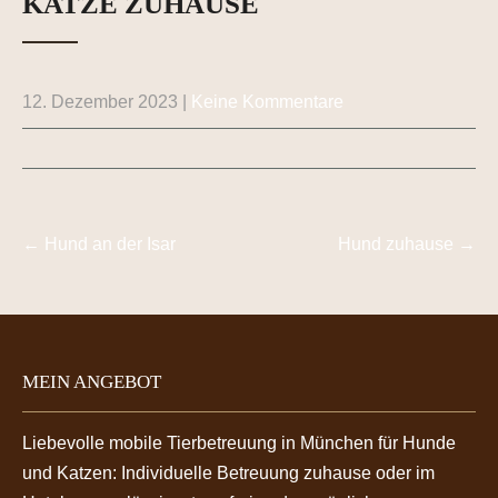
KATZE ZUHAUSE
12. Dezember 2023
|
Keine Kommentare
Post
navigation
←
Hund an der Isar
Hund zuhause
→
MEIN ANGEBOT
Liebevolle mobile Tierbetreuung in München für Hunde
und Katzen: Individuelle Betreuung zuhause oder im